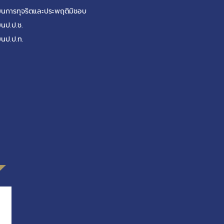
รียนการทุจริตและประพฤติมิชอบ
ยนป.ป.ช.
ยนป.ป.ท.