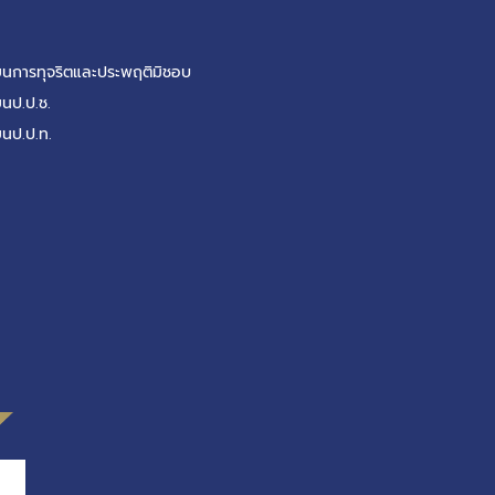
รียนการทุจริตและประพฤติมิชอบ
ยนป.ป.ช.
ยนป.ป.ท.