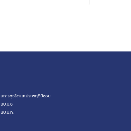
รียนการทุจริตและประพฤติมิชอบ
ยนป.ป.ช.
ยนป.ป.ท.