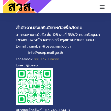
สำนักงานส่งเสริมวิสาหกิจเพื่อสังคม
อาคารมหานครยิบซั่ม ชั้น 12B เลขที่ 539/2 ถนนศรีอยุธยา
แขวงถนนพญาไท เขตราชเทวี กรุงเทพมหานคร 10400
E-mail : saraban@osep.mail.go.th
info@osep.mail.go.th
Facebook:
>>Click Link<<
Line : @osep
หมายเลขโทรศัพท์ : 02-246-2344-8