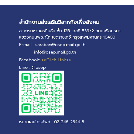
สำนักงานส่งเสริมวิสาหกิจเพื่อสังคม
อาคารมหานครยิบซั่ม ชั้น 12B เลขที่ 539/2 ถนนศรีอยุธยา
แขวงถนนพญาไท เขตราชเทวี กรุงเทพมหานคร 10400
E-mail : saraban@osep.mail.go.th
info@osep.mail.go.th
Facebook:
>>Click Link<<
Line : @osep
หมายเลขโทรศัพท์ : 02-246-2344-8