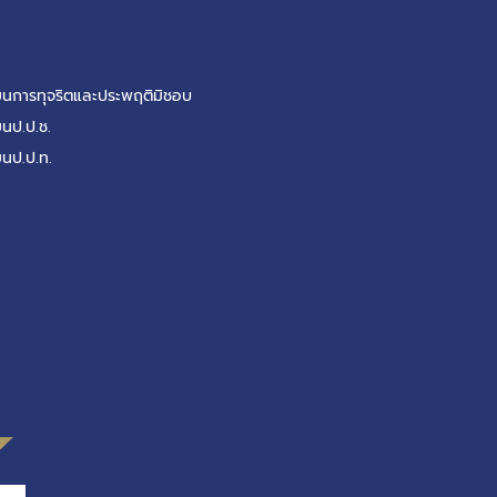
รียนการทุจริตและประพฤติมิชอบ
ยนป.ป.ช.
ยนป.ป.ท.