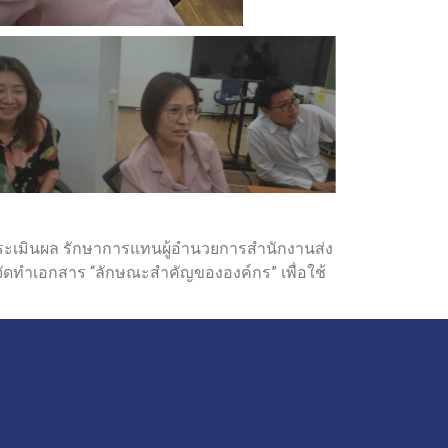
มประเมินผล รักษาการแทนผู้อำนวยการสำนักงานส่ง
ารจัดทำเอกสาร “ลักษณะสำคัญขององค์กร” เพื่อใช้