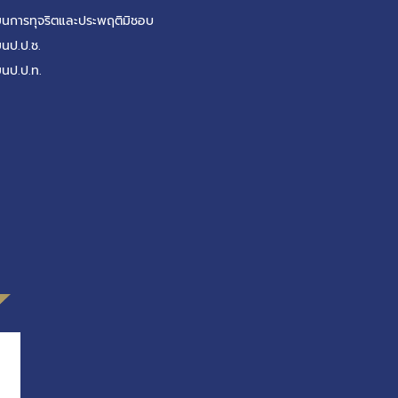
รียนการทุจริตและประพฤติมิชอบ
ยนป.ป.ช.
ยนป.ป.ท.