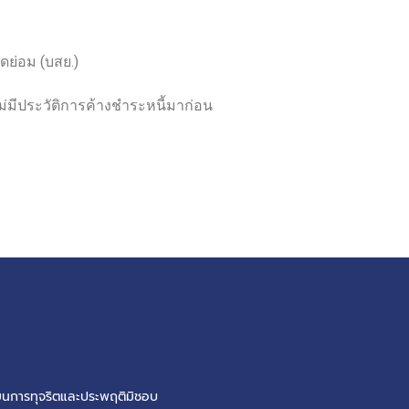
าดย่อม (บสย.)
ไม่มีประวัติการค้างชำระหนี้มาก่อน
น
รียนการทุจริตและประพฤติมิชอบ