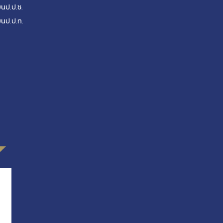
ยนป.ป.ช.
ยนป.ป.ท.