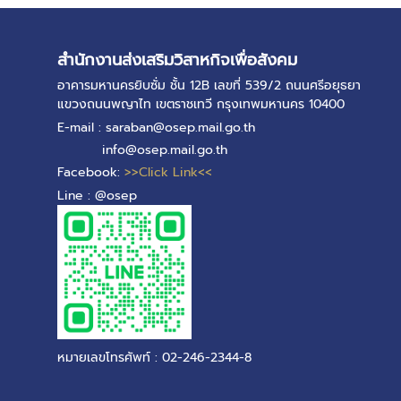
สำนักงานส่งเสริมวิสาหกิจเพื่อสังคม
อาคารมหานครยิบซั่ม ชั้น 12B เลขที่ 539/2 ถนนศรีอยุธยา
แขวงถนนพญาไท เขตราชเทวี กรุงเทพมหานคร 10400
E-mail : saraban@osep.mail.go.th
info@osep.mail.go.th
Facebook:
>>Click Link<<
Line : @osep
หมายเลขโทรศัพท์ : 02-246-2344-8