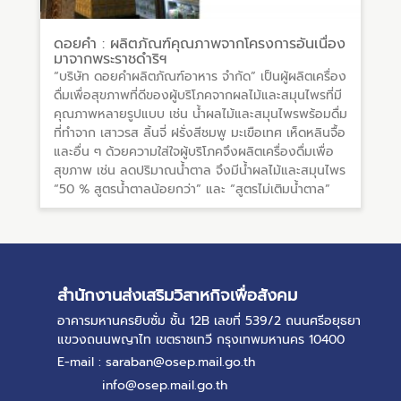
ดอยคำ : ผลิตภัณฑ์คุณภาพจากโครงการอันเนื่อง
มาจากพระราชดำริฯ
“บริษัท ดอยคำผลิตภัณฑ์อาหาร จำกัด” เป็นผู้ผลิตเครื่อง
ดื่มเพื่อสุขภาพที่ดีของผู้บริโภคจากผลไม้และสมุนไพรที่มี
คุณภาพหลายรูปแบบ เช่น น้ำผลไม้และสมุนไพรพร้อมดื่ม
ที่ทำจาก เสาวรส ลิ้นจี่ ฝรั่งสีชมพู มะเขือเทศ เห็ดหลินจื้อ
และอื่น ๆ ด้วยความใส่ใจผู้บริโภคจึงผลิตเครื่องดื่มเพื่อ
สุขภาพ เช่น ลดปริมาณน้ำตาล จึงมีน้ำผลไม้และสมุนไพร
“50 % สูตรน้ำตาลน้อยกว่า” และ “สูตรไม่เติมน้ำตาล”
สำนักงานส่งเสริมวิสาหกิจเพื่อสังคม
อาคารมหานครยิบซั่ม ชั้น 12B เลขที่ 539/2 ถนนศรีอยุธยา
แขวงถนนพญาไท เขตราชเทวี กรุงเทพมหานคร 10400
E-mail : saraban@osep.mail.go.th
info@osep.mail.go.th