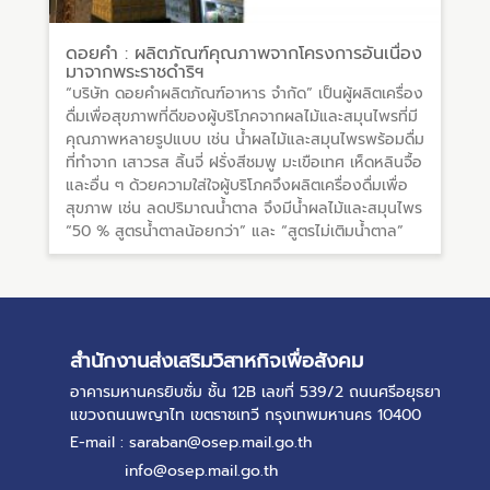
ดอยคำ : ผลิตภัณฑ์คุณภาพจากโครงการอันเนื่อง
มาจากพระราชดำริฯ
“บริษัท ดอยคำผลิตภัณฑ์อาหาร จำกัด” เป็นผู้ผลิตเครื่อง
ดื่มเพื่อสุขภาพที่ดีของผู้บริโภคจากผลไม้และสมุนไพรที่มี
คุณภาพหลายรูปแบบ เช่น น้ำผลไม้และสมุนไพรพร้อมดื่ม
ที่ทำจาก เสาวรส ลิ้นจี่ ฝรั่งสีชมพู มะเขือเทศ เห็ดหลินจื้อ
และอื่น ๆ ด้วยความใส่ใจผู้บริโภคจึงผลิตเครื่องดื่มเพื่อ
สุขภาพ เช่น ลดปริมาณน้ำตาล จึงมีน้ำผลไม้และสมุนไพร
“50 % สูตรน้ำตาลน้อยกว่า” และ “สูตรไม่เติมน้ำตาล”
สำนักงานส่งเสริมวิสาหกิจเพื่อสังคม
อาคารมหานครยิบซั่ม ชั้น 12B เลขที่ 539/2 ถนนศรีอยุธยา
แขวงถนนพญาไท เขตราชเทวี กรุงเทพมหานคร 10400
E-mail : saraban@osep.mail.go.th
info@osep.mail.go.th