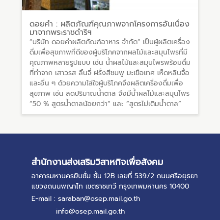
ดอยคำ : ผลิตภัณฑ์คุณภาพจากโครงการอันเนื่อง
มาจากพระราชดำริฯ
“บริษัท ดอยคำผลิตภัณฑ์อาหาร จำกัด” เป็นผู้ผลิตเครื่อง
ดื่มเพื่อสุขภาพที่ดีของผู้บริโภคจากผลไม้และสมุนไพรที่มี
คุณภาพหลายรูปแบบ เช่น น้ำผลไม้และสมุนไพรพร้อมดื่ม
ที่ทำจาก เสาวรส ลิ้นจี่ ฝรั่งสีชมพู มะเขือเทศ เห็ดหลินจื้อ
และอื่น ๆ ด้วยความใส่ใจผู้บริโภคจึงผลิตเครื่องดื่มเพื่อ
สุขภาพ เช่น ลดปริมาณน้ำตาล จึงมีน้ำผลไม้และสมุนไพร
“50 % สูตรน้ำตาลน้อยกว่า” และ “สูตรไม่เติมน้ำตาล”
สำนักงานส่งเสริมวิสาหกิจเพื่อสังคม
อาคารมหานครยิบซั่ม ชั้น 12B เลขที่ 539/2 ถนนศรีอยุธยา
แขวงถนนพญาไท เขตราชเทวี กรุงเทพมหานคร 10400
E-mail : saraban@osep.mail.go.th
info@osep.mail.go.th