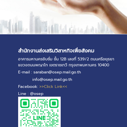
สำนักงานส่งเสริมวิสาหกิจเพื่อสังคม
อาคารมหานครยิบซั่ม ชั้น 12B เลขที่ 539/2 ถนนศรีอยุธยา
แขวงถนนพญาไท เขตราชเทวี กรุงเทพมหานคร 10400
E-mail : saraban@osep.mail.go.th
info@osep.mail.go.th
Facebook:
>>Click Link<<
Line : @osep