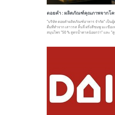
ดอยคำ : ผลิตภัณฑ์คุณภาพจากโค
“บริษัท ดอยคำผลิตภัณฑ์อาหาร จำกัด” เป็นผู
ดื่มที่ทำจาก เสาวรส ลิ้นจี่ ฝรั่งสีชมพู มะเข
สมุนไพร “50 % สูตรน้ำตาลน้อยกว่า” และ “สู