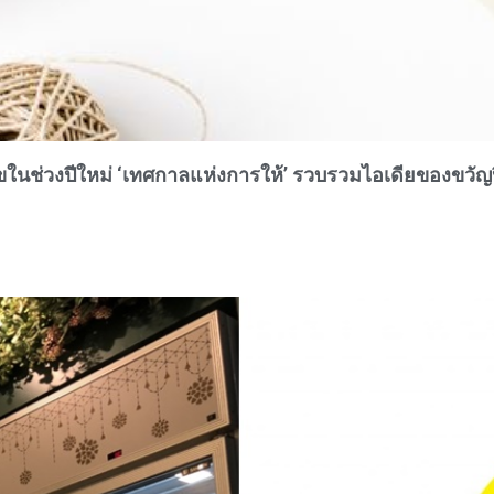
นช่วงปีใหม่ ‘เทศกาลแห่งการให้’ รวบรวมไอเดียของขวัญ