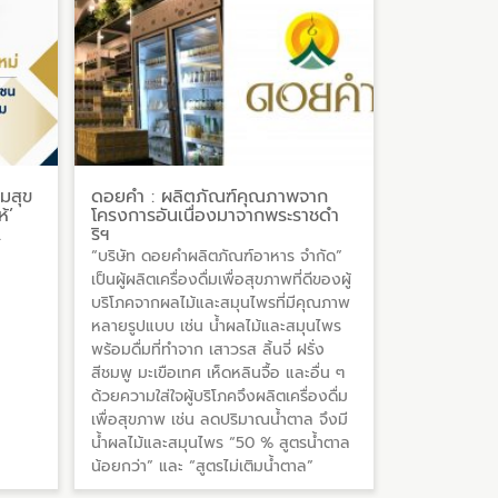
มสุข
ดอยคำ : ผลิตภัณฑ์คุณภาพจาก
้’
โครงการอันเนื่องมาจากพระราชดำ
…
ริฯ
“บริษัท ดอยคำผลิตภัณฑ์อาหาร จำกัด”
เป็นผู้ผลิตเครื่องดื่มเพื่อสุขภาพที่ดีของผู้
บริโภคจากผลไม้และสมุนไพรที่มีคุณภาพ
หลายรูปแบบ เช่น น้ำผลไม้และสมุนไพร
พร้อมดื่มที่ทำจาก เสาวรส ลิ้นจี่ ฝรั่ง
สีชมพู มะเขือเทศ เห็ดหลินจื้อ และอื่น ๆ
ด้วยความใส่ใจผู้บริโภคจึงผลิตเครื่องดื่ม
เพื่อสุขภาพ เช่น ลดปริมาณน้ำตาล จึงมี
น้ำผลไม้และสมุนไพร “50 % สูตรน้ำตาล
น้อยกว่า” และ “สูตรไม่เติมน้ำตาล”