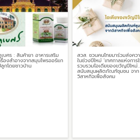
ูเบศร : สินค้ายา อาหารเสริม
สวส. ชวนคนไทยมาร่วมส่งควา
ครื่องสำอางจากสมุนไพรออร์แก
ในช่วงปีใหม่ ‘เทศกาลแห่งการให
่ปลูกโดยชาวบ้าน
รวบรวมไอเดียของขวัญปีใหม่
สนับสนุนผลิตภัณฑ์ชุมชน จาก
วิสาหกิจเพื่อสังคม