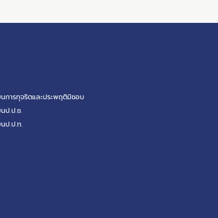
รียนการทุจริตและประพฤติมิชอบ
ยนป.ป.ช.
ยนป.ป.ท.