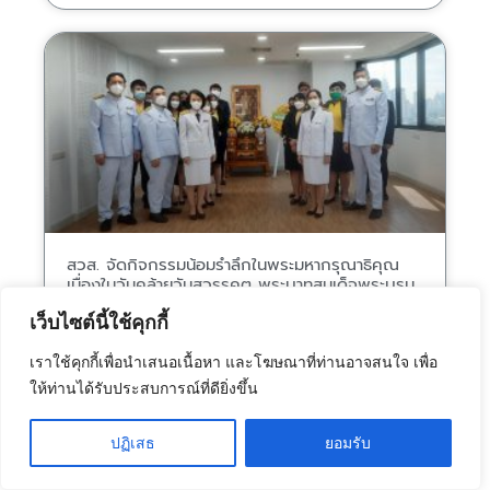
สวส. จัดกิจกรรมน้อมรำลึกในพระมหากรุณาธิคุณ
เนื่องในวันคล้ายวันสวรรคต พระบาทสมเด็จพระบรม
ชนกาธิเบศร มหาภูมิพลอดุลยเดชมหาราช บรมนาถ
เว็บไซต์นี้ใช้คุกกี้
บพิตร
ตุลาคม 12, 2022
เราใช้คุกกี้เพื่อนำเสนอเนื้อหา และโฆษณาที่ท่านอาจสนใจ เพื่อ
ให้ท่านได้รับประสบการณ์ที่ดียิ่งขึ้น
ปฏิเสธ
ยอมรับ