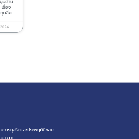
นุนด้าน
เรื่อง
ุนสิ่ง
, 2024
รียนการทุจริตและประพฤติมิชอบ
ยนป.ป.ช.