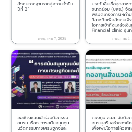
สังคมจากฐานรากสู่ความยั่งยืน
ประกันสินเชื่ออุตสาห
ปีที่ 2”
ขนาดย่อม (บสย.) จัด
พิธีปิดโครงการให้คำป
วิสาหกิจเพื่อสังคมเพื่อ
โอกาสเข้าถึงแหล่งเงิน
Financial clinic รุ่นที
กรกฎาคม 7, 2025
กรกฎาคม 1,
ขอเชิญชวนเข้าร่วมกิจกรรม
กองทุน สวส. จัดกิจ
อบรม เรื่อง การสนับสนุนทุน
อบรมเสริมสร้างองค์คว
นวัตกรรมทางเศรษฐกิจและ
เพื่อเพิ่มโอกาสให้วิสาห