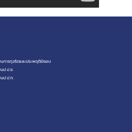
รียนการทุจริตและประพฤติมิชอบ
ยนป.ป.ช.
ยนป.ป.ท.