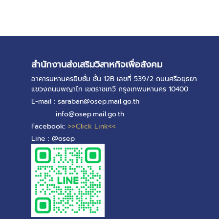
สำนักงานส่งเสริมวิสาหกิจเพื่อสังคม
อาคารมหานครยิบซั่ม ชั้น 12B เลขที่ 539/2 ถนนศรีอยุธยา
แขวงถนนพญาไท เขตราชเทวี กรุงเทพมหานคร 10400
E-mail : saraban@osep.mail.go.th
info@osep.mail.go.th
Facebook:
>>Click Link<<
Line : @osep