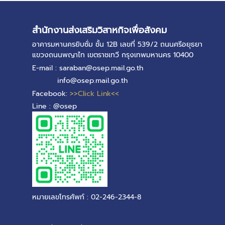
สำนักงานส่งเสริมวิสาหกิจเพื่อสังคม
อาคารมหานครยิบซั่ม ชั้น 12B เลขที่ 539/2 ถนนศรีอยุธยา
แขวงถนนพญาไท เขตราชเทวี กรุงเทพมหานคร 10400
E-mail : saraban@osep.mail.go.th
info@osep.mail.go.th
Facebook:
>>Click Link<<
Line : @osep
หมายเลขโทรศัพท์ : 02-246-2344-8