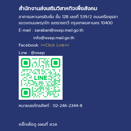
สำนักงานส่งเสริมวิสาหกิจเพื่อสังคม
อาคารมหานครยิบซั่ม ชั้น 12B เลขที่ 539/2 ถนนศรีอยุธยา
แขวงถนนพญาไท เขตราชเทวี กรุงเทพมหานคร 10400
E-mail : saraban@osep.mail.go.th
info@osep.mail.go.th
Facebook:
>>Click Link<<
Line : @osep
หมายเลขโทรศัพท์ : 02-246-2344-8
คลิ๊กเพื่อดู แผนที่ สวส.