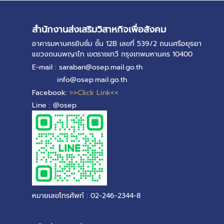
สำนักงานส่งเสริมวิสาหกิจเพื่อสังคม
อาคารมหานครยิบซั่ม ชั้น 12B เลขที่ 539/2 ถนนศรีอยุธยา
แขวงถนนพญาไท เขตราชเทวี กรุงเทพมหานคร 10400
E-mail : saraban@osep.mail.go.th
info@osep.mail.go.th
Facebook:
>>Click Link<<
Line : @osep
หมายเลขโทรศัพท์ : 02-246-2344-8