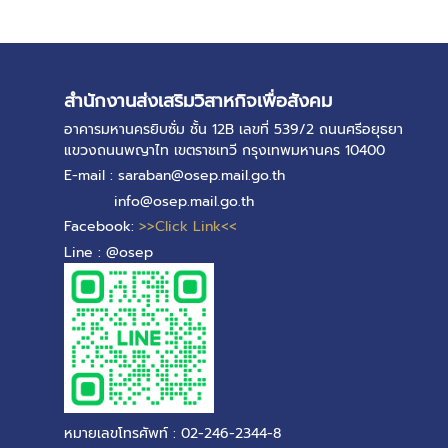
สำนักงานส่งเสริมวิสาหกิจเพื่อสังคม
อาคารมหานครยิบซั่ม ชั้น 12B เลขที่ 539/2 ถนนศรีอยุธยา
แขวงถนนพญาไท เขตราชเทวี กรุงเทพมหานคร 10400
E-mail : saraban@osep.mail.go.th
info@osep.mail.go.th
Facebook:
>>Click Link<<
Line : @osep
หมายเลขโทรศัพท์ : 02-246-2344-8