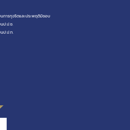
รียนการทุจริตและประพฤติมิชอบ
ยนป.ป.ช.
ยนป.ป.ท.