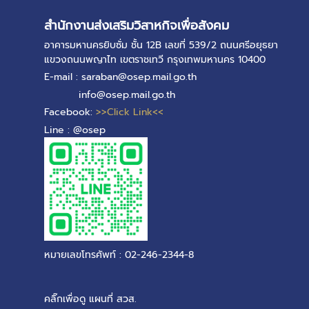
สำนักงานส่งเสริมวิสาหกิจเพื่อสังคม
อาคารมหานครยิบซั่ม ชั้น 12B เลขที่ 539/2 ถนนศรีอยุธยา
แขวงถนนพญาไท เขตราชเทวี กรุงเทพมหานคร 10400
E-mail : saraban@osep.mail.go.th
info@osep.mail.go.th
Facebook:
>>Click Link<<
Line : @osep
หมายเลขโทรศัพท์ : 02-246-2344-8
คลิ๊กเพื่อดู แผนที่ สวส.