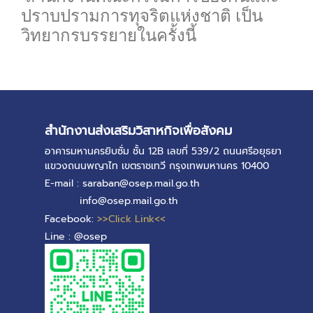
ปราบปรามการทุจริตแห่งชาติ เป็น
วิทยากรบรรยายในครั้งนี้
0
สำนักงานส่งเสริมวิสาหกิจเพื่อสังคม
อาคารมหานครยิบซั่ม ชั้น 12B เลขที่ 539/2 ถนนศรีอยุธยา
แขวงถนนพญาไท เขตราชเทวี กรุงเทพมหานคร 10400
E-mail : saraban@osep.mail.go.th
info@osep.mail.go.th
Facebook:
>>Click Link<<
Line : @osep