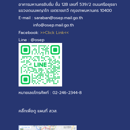
อาคารมหานครยิบซั่ม ชั้น 12B เลขที่ 539/2 ถนนศรีอยุธยา
แขวงถนนพญาไท เขตราชเทวี กรุงเทพมหานคร 10400
E-mail : saraban@osep.mail.go.th
info@osep.mail.go.th
Facebook:
>>Click Link<<
Line : @osep
หมายเลขโทรศัพท์ : 02-246-2344-8
คลิ๊กเพื่อดู แผนที่ สวส.