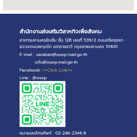
สำนักงานส่งเสริมวิสาหกิจเพื่อสังคม
อาคารมหานครยิบซั่ม ชั้น 12B เลขที่ 539/2 ถนนศรีอยุธยา
แขวงถนนพญาไท เขตราชเทวี กรุงเทพมหานคร 10400
E-mail : saraban@osep.mail.go.th
info@osep.mail.go.th
Facebook:
>>Click Link<<
Line : @osep
หมายเลขโทรศัพท์ : 02-246-2344-8