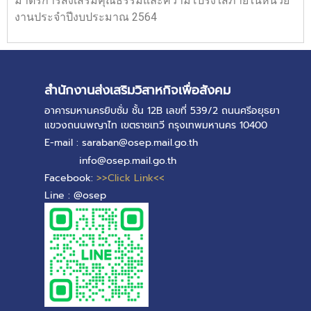
มาตรการส่งเสริมคุณธรรมและความโปร่งใสภายในหน่วย
งานประจำปีงบประมาณ 2564
สำนักงานส่งเสริมวิสาหกิจเพื่อสังคม
อาคารมหานครยิบซั่ม ชั้น 12B เลขที่ 539/2 ถนนศรีอยุธยา
แขวงถนนพญาไท เขตราชเทวี กรุงเทพมหานคร 10400
E-mail : saraban@osep.mail.go.th
info@osep.mail.go.th
Facebook:
>>Click Link<<
Line : @osep