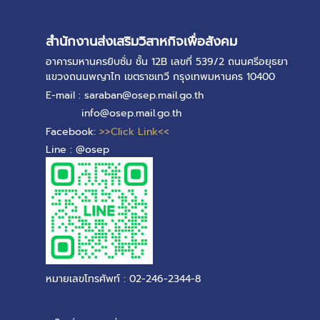
สำนักงานส่งเสริมวิสาหกิจเพื่อสังคม
อาคารมหานครยิบซั่ม ชั้น 12B เลขที่ 539/2 ถนนศรีอยุธยา
แขวงถนนพญาไท เขตราชเทวี กรุงเทพมหานคร 10400
E-mail : saraban@osep.mail.go.th
info@osep.mail.go.th
Facebook:
>>Click Link<<
Line : @osep
หมายเลขโทรศัพท์ : 02-246-2344-8