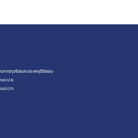
รียนการทุจริตและประพฤติมิชอบ
ยนป.ป.ช.
ยนป.ป.ท.