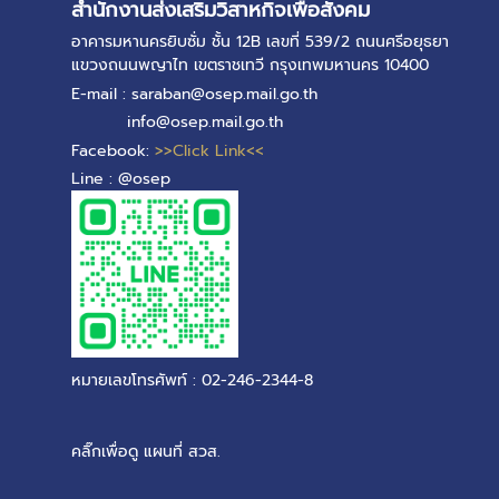
สำนักงานส่งเสริมวิสาหกิจเพื่อสังคม
อาคารมหานครยิบซั่ม ชั้น 12B เลขที่ 539/2 ถนนศรีอยุธยา
แขวงถนนพญาไท เขตราชเทวี กรุงเทพมหานคร 10400
E-mail : saraban@osep.mail.go.th
info@osep.mail.go.th
Facebook:
>>Click Link<<
Line : @osep
หมายเลขโทรศัพท์ : 02-246-2344-8
คลิ๊กเพื่อดู แผนที่ สวส.