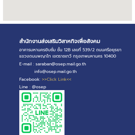
สำนักงานส่งเสริมวิสาหกิจเพื่อสังคม
อาคารมหานครยิบซั่ม ชั้น 12B เลขที่ 539/2 ถนนศรีอยุธยา
แขวงถนนพญาไท เขตราชเทวี กรุงเทพมหานคร 10400
E-mail : saraban@osep.mail.go.th
info@osep.mail.go.th
Facebook:
>>Click Link<<
Line : @osep