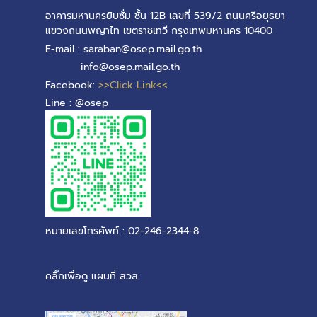
อาคารมหานครยิบซั่ม ชั้น 12B เลขที่ 539/2 ถนนศรีอยุธยา
แขวงถนนพญาไท เขตราชเทวี กรุงเทพมหานคร 10400
E-mail : saraban@osep.mail.go.th
info@osep.mail.go.th
Facebook:
>>Click Link<<
Line : @osep
หมายเลขโทรศัพท์ : 02-246-2344-8
คลิ๊กเพื่อดู แผนที่ สวส.