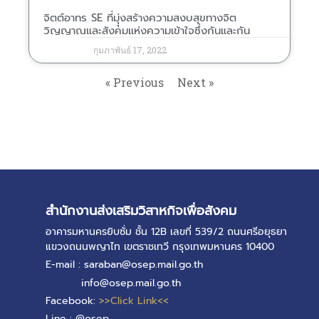
จิตต์อาทร SE ที่มุุ่งสร้างความสงบสุขทางจิต
วิญญาณและสังคมแห่งความเข้าใจซึ่งกันและกัน
กุมภาพันธ์ 17, 2022
« Previous
Next »
สำนักงานส่งเสริมวิสาหกิจเพื่อสังคม
อาคารมหานครยิบซั่ม ชั้น 12B เลขที่ 539/2 ถนนศรีอยุธยา
แขวงถนนพญาไท เขตราชเทวี กรุงเทพมหานคร 10400
E-mail : saraban@osep.mail.go.th
info@osep.mail.go.th
Facebook:
>>Click Link<<
Line : @osep