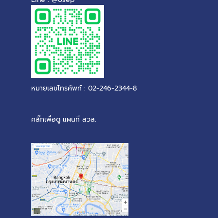
หมายเลขโทรศัพท์ : 02-246-2344-8
คลิ๊กเพื่อดู แผนที่ สวส.