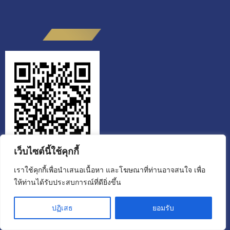
เว็บไซต์นี้ใช้คุกกี้
เราใช้คุกกี้เพื่อนำเสนอเนื้อหา และโฆษณาที่ท่านอาจสนใจ เพื่อ
ให้ท่านได้รับประสบการณ์ที่ดียิ่งขึ้น
สำนักงานส่งเสริมวิสาหกิจเพื่อสังคม
ขอเชิญผู้รับบริการหรือผู้ติดต่อ สแกน QR CODE ประเมินคุณธรรมและ
ปฏิเสธ
ยอมรับ
ความโปร่งใส ผู้มีส่วนได้ส่วนเสียภายนอก (EIT) ประจำปีงบประมาณ 2568