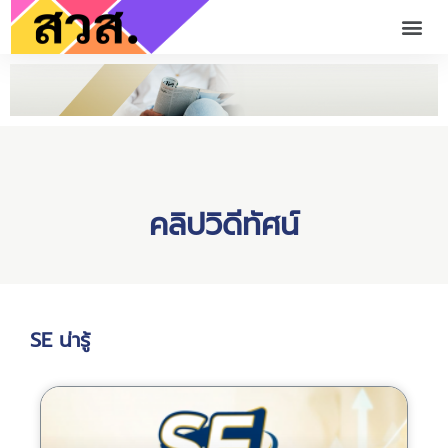
คลิปวิดีทัศน์
SE น่ารู้