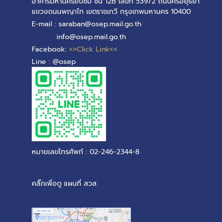
อาคารมหานครยิบซั่ม ชั้น 12B เลขที่ 539/2 ถนนศรีอยุธยา
แขวงถนนพญาไท เขตราชเทวี กรุงเทพมหานคร 10400
E-mail : saraban@osep.mail.go.th
info@osep.mail.go.th
Facebook:
>>Click Link<<
Line : @osep
หมายเลขโทรศัพท์ : 02-246-2344-8
คลิ๊กเพื่อดู แผนที่ สวส.