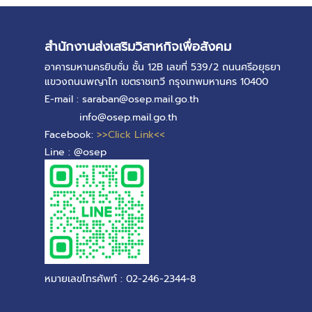
สำนักงานส่งเสริมวิสาหกิจเพื่อสังคม
อาคารมหานครยิบซั่ม ชั้น 12B เลขที่ 539/2 ถนนศรีอยุธยา
แขวงถนนพญาไท เขตราชเทวี กรุงเทพมหานคร 10400
E-mail : saraban@osep.mail.go.th
info@osep.mail.go.th
Facebook:
>>Click Link<<
Line : @osep
หมายเลขโทรศัพท์ : 02-246-2344-8