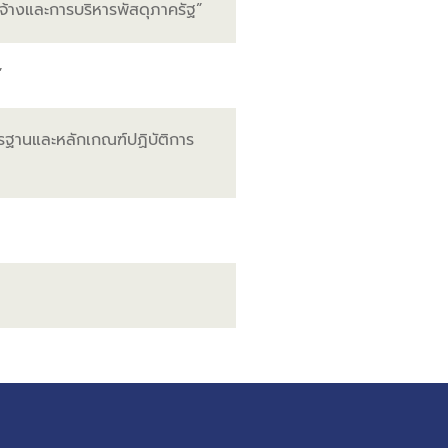
ัดจ้างและการบริหารพัสดุภาครัฐ”
”
รฐานและหลักเกณฑ์ปฏิบัติการ