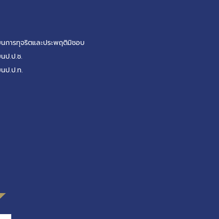
รียนการทุจริตและประพฤติมิชอบ
ยนป.ป.ช.
ยนป.ป.ท.