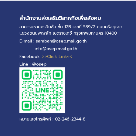
สำนักงานส่งเสริมวิสาหกิจเพื่อสังคม
อาคารมหานครยิบซั่ม ชั้น 12B เลขที่ 539/2 ถนนศรีอยุธยา
แขวงถนนพญาไท เขตราชเทวี กรุงเทพมหานคร 10400
E-mail : saraban@osep.mail.go.th
info@osep.mail.go.th
Facebook:
>>Click Link<<
Line : @osep
หมายเลขโทรศัพท์ : 02-246-2344-8