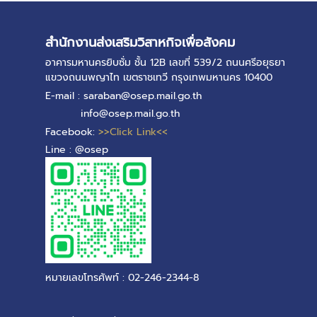
สำนักงานส่งเสริมวิสาหกิจเพื่อสังคม
อาคารมหานครยิบซั่ม ชั้น 12B เลขที่ 539/2 ถนนศรีอยุธยา
แขวงถนนพญาไท เขตราชเทวี กรุงเทพมหานคร 10400
E-mail : saraban@osep.mail.go.th
info@osep.mail.go.th
Facebook:
>>Click Link<<
Line : @osep
หมายเลขโทรศัพท์ : 02-246-2344-8