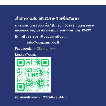
สำนักงานส่งเสริมวิสาหกิจเพื่อสังคม
อาคารมหานครยิบซั่ม ชั้น 12B เลขที่ 539/2 ถนนศรีอยุธยา
แขวงถนนพญาไท เขตราชเทวี กรุงเทพมหานคร 10400
E-mail : saraban@osep.mail.go.th
info@osep.mail.go.th
Facebook:
>>Click Link<<
Line : @osep
หมายเลขโทรศัพท์ : 02-246-2344-8