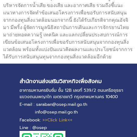
บริหารจัดการน้ำเสีย ของเสีย และอากาศเสีย รวมถึงชี้แนะ
แนวทางการจัดทำข้อเสนอโครงการเพื่อขอรับการสนับสนุน
จากกองทุนสิ่งแวดล้อมนอกจากนี้ ยังได้รับเกียรติจากคุณอัจจิ
มา มีพริ้ง ผู้จัดการมูลนิธิสถาบันการเดินและการจักรยานไทย
มาถ่ายทอดความรู้ เทคนิค และแลกเปลี่ยนประสบการณ์การ
เขียนข้อเสนอโครงการเพื่อขอรับการสนับสนุนจากกองทุนสิ่ง
แวดล้อม พร้อมทั้งแบ่งปันแนวคิดผลงานและประโยชน์จากการ
ได้รับการสนับสนุนทุนจากกองทุนสิ่งแวดล้อมอีกด้วย
สำนักงานส่งเสริมวิสาหกิจเพื่อสังคม
อาคารมหานครยิบซั่ม ชั้น 12B เลขที่ 539/2 ถนนศรีอยุธยา
แขวงถนนพญาไท เขตราชเทวี กรุงเทพมหานคร 10400
E-mail : saraban@osep.mail.go.th
info@osep.mail.go.th
Facebook:
>>Click Link<<
Line : @osep