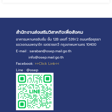
สำนักงานส่งเสริมวิสาหกิจเพื่อสังคม
อาคารมหานครยิบซั่ม ชั้น 12B เลขที่ 539/2 ถนนศรีอยุธยา
แขวงถนนพญาไท เขตราชเทวี กรุงเทพมหานคร 10400
E-mail : saraban@osep.mail.go.th
info@osep.mail.go.th
Facebook:
>>Click Link<<
Line : @osep