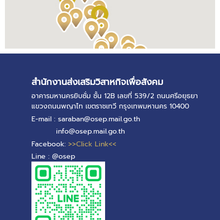
สำนักงานส่งเสริมวิสาหกิจเพื่อสังคม
อาคารมหานครยิบซั่ม ชั้น 12B เลขที่ 539/2 ถนนศรีอยุธยา
แขวงถนนพญาไท เขตราชเทวี กรุงเทพมหานคร 10400
E-mail : saraban@osep.mail.go.th
info@osep.mail.go.th
Facebook:
>>Click Link<<
Line : @osep